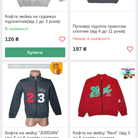
Кофта змійка на гудзиках
підлокітник(від 1 до 3 років)
Пуловер підліток трикотаж
В наявності
хлопчик (від 4 до 11 років)
126
Немає в наявності
₴
197
₴
Купити
Кофта на змійці "JORDAN"
Кофта на змійці "Next" (від 3
(від 3 до 6 років)з начосом
до 6 років)з начосом