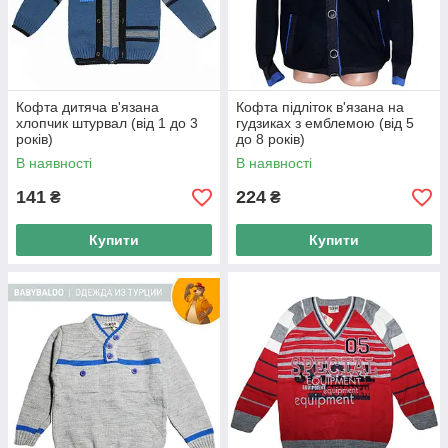
Кофта дитяча в'язана
Кофта підліток в'язана на
хлопчик штурвал (від 1 до 3
гудзиках з емблемою (від 5
років)
до 8 років)
В наявності
В наявності
141
224
₴
₴
Купити
Купити