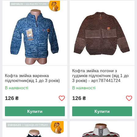
Кофта змійка погони з
Кофта змійка варенка
гудзиків підлокітник (від 1 до
підлокітник(від 1 до 3 років)
3 років) - арт.787441724
В наявності
В наявності
126
126
₴
₴
Купити
Купити