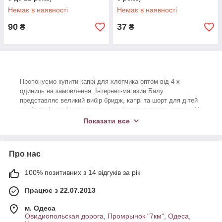
Немає в наявності
Немає в наявності
90
37
₴
₴
Пропонуємо купити капрі для хлопчика оптом від 4-х
одиниць на замовлення. Інтернет-магазин Балу
представляє великий вибір бридж, капрі та шорт для дітей
та підлітків з якісного турецького бавовняного трикотажу. У
нас – лише найходовіші моделі за ціною великого опту.
Показати все
Замовляйте капрі для хлопчиків в інтернет-магазині оптом,
готуйся до сезону літніх продажів та заробляйте більше з
Балу!
Про нас
Капрі – це база дитячого гардеробу, яка завжди у ходу.
100% позитивних з 14 відгуків за рік
Зберіть асортимент із високоякісних та стильних моделей
для хлопчиків та гарантуйте своєму бізнесу чудові продажі
Працює з 22.07.2013
цієї весни та літа! У магазині Балу ви можете замовити
дитячі капрі на хлопчика - опт від 4 одиниць (зі збором
м. Одеса
ростовки) за ціною великого опту! Компанія постачає
Овидиопольская дорога, Промрынок "7км", Одеса,
дитячий одяг безпосередньо з турецьких фабрик -