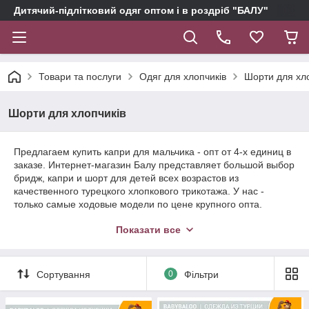
Дитячий-підлітковий одяг оптом і в роздріб "БАЛУ"
Товари та послуги
Одяг для хлопчиків
Шорти для хл
Шорти для хлопчиків
Предлагаем купить капри для мальчика - опт от 4-х единиц в
заказе. Интернет-магазин Балу представляет большой выбор
бридж, капри и шорт для детей всех возрастов из
качественного турецкого хлопкового трикотажа. У нас -
только самые ходовые модели по цене крупного опта.
Заказывайте капри для мальчиков в интернет-магазине
Показати все
оптом, готовьтесь к сезону летних продаж и зарабатывайте
больше с Балу!
Сортування
0
Фільтри