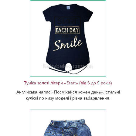
«Посміхайся
і куліскі по
 забарвлення.
Туніка золоті літери «Start» (від 6 до 9 років)
Англійська напис «Посміхайся кожен день», стильні
куліскі по низу моделі і різна забарвлення.