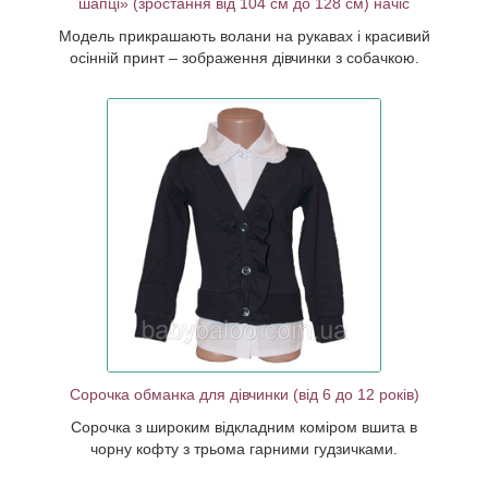
шапці» (зростання від 104 см до 128 см) начіс
Модель прикрашають волани на рукавах і красивий
осінній принт – зображення дівчинки з собачкою.
 відкладним
рну кофту з
удзичками.
Сорочка обманка для дівчинки (від 6 до 12 років)
Сорочка з широким відкладним коміром вшита в
чорну кофту з трьома гарними гудзичками.