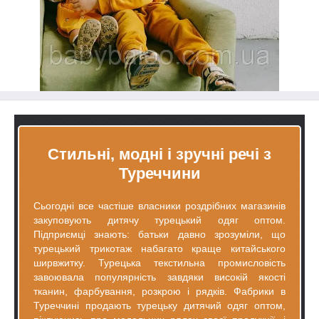
Стильні, модні і зручні речі з
Туреччини
Сьогодні все частіше власники роздрібних магазинів
закуповують дитячу турецький одяг оптом.
Підприємці знають: батьки давно зрозуміли, що
турецький трикотаж набагато краще китайського
ширвжитку. Турецька текстильна промисловість
завоювала популярність завдяки високій якості
тканин, фарбування, розкрою і рядків. Фабрики в
Туреччині продають турецьку дитячий одяг оптом,