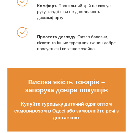
Комфорт.
Правильний крій не сковує
руху, гладкі шви не доставляють
дискомфорту.
Простота догляду.
Одяг з бавовни,
віскози та інших турецьких тканин добре
прасується і виглядає охайно.
Висока якість товарів –
запорука довіри покупців
Купуйте турецьку дитячий одяг оптом
самовивозом в Одесі або замовляйте речі з
доставкою.