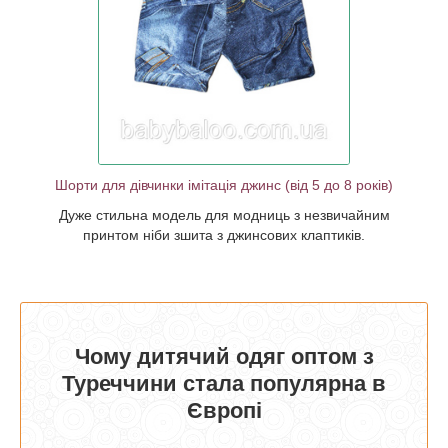
дель для
йним принтом
жинсових
.
Шорти для дівчинки імітація джинс (від 5 до 8 років)
Дуже стильна модель для модниць з незвичайним
принтом ніби зшита з джинсових клаптиків.
Чому дитячий одяг оптом з
Туреччини стала популярна в
Європі