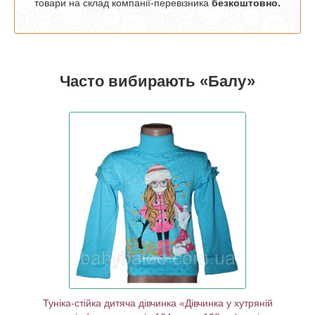
товари на склад компанії-перевізника
безкоштовно.
Часто вибирають «Балу»
ь волани на
осінній принт
вчинки з
ю.
Туніка-стійка дитяча дівчинка «Дівчинка у хутряній