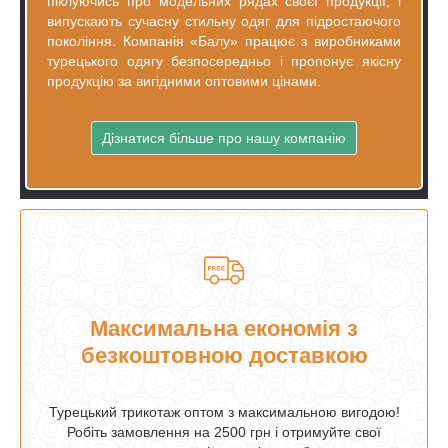
піклуючись про модельних рядах своєї продукції, і
випускають сучасну стильну одяг для підростаючого
покоління. Компанія «Балу» працює з виробниками
турецького одягу безпосередньо і пропонує якісну
продукцію за вигідними оптовими цінами.
Дізнатися більше про нашу компанію
Максимальна економія з
безкоштовною доставкою
Турецький трикотаж оптом з максимальною вигодою!
Робіть замовлення на 2500 грн і отримуйте свої