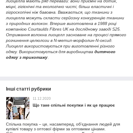
лиоцелла мають ряд переваги: вони приємні на дотик,
міцні, гігієнічні та екологічно чисті, більш еластичні і
гігроскопічні ніж бавовна. Вважається, що тканини з
лиоцелла можуть скласти серйозну конкуренцію тканини
з природних волокон. Вперше виготовлена в 1988 році
компанією Courtaulds Fibres UK на дослідному заводі S25.
Отримання волокна лиоцелл засноване на процесі прямого
розчинення целюлози в N-метил-морфолин-N-оксид.
Лиоцелл використовується при виготовленні різного
одягу. Використовується для виробництва
дитячого
одягу з трикотажу
.
Інші статті рубрики
11.12.2020
Що таке спільні покупки і як це працює
Спільна покупка – це, насамперед, об'єднання людей для
купівлі товару з оптової фірми за оптовими цінами.