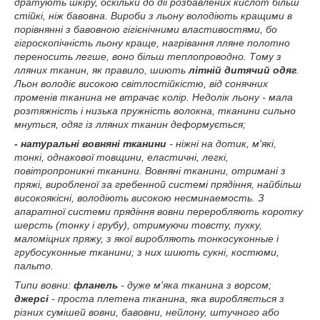
дратують шкіру, оскільки до дії розбавлених кислот більш
стійкі, ніж бавовна. Вироби з льону володіють кращими в
порівнянні з бавовною гігієнічними властивостями, бо
гігроскопічність льону краще, нагрівання лляне полотно
переносить легше, воно більш теплопроводно. Тому з
лляних тканин, як правило, шиють
літній дитячий одяг
.
Льон володіє високою світлостійкістю, від сонячних
променів тканина не втрачає колір. Недолік льону - мала
розтяжність і низька пружність волокна, тканини сильно
мнуться, одяг із лляних тканин деформується;
- натуральні вовняні тканини
- ніжні на дотик, м'які,
тонкі, однакової товщини, еластичні, легкі,
повітропроникні тканини. Вовняні тканини, отримані з
пряжі, виробленої за гребенной системі прядіння, найбільш
високоякісні, володіють високою несминаемость. З
апаратної системи прядіння вовни переробляють коротку
шерсть (тонку і грубу), отримуючи товсту, пухку,
маломіцних пряжу, з якої виробляють тонкосуконные і
грубосуконные тканини; з них шиють сукні, костюми,
пальто.
Типи вовни:
фланель
- дуже м'яка тканина з ворсом;
джерсі
- проста плетена тканина, яка виробляється з
різних сумішей вовни, бавовни, нейлону, штучного або