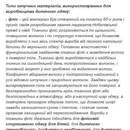
Типи штучних матеріалів, використовуваних для
виробництва дитячого одягу:
- фліс -
цей матеріал був створений на початку 60-х років і
приніс своїм розробникам звання лауреатів Нобелівської
премії з хімії. Тканини фліс розрізняються по щільності,
товщиною волокон і по структурі плетіння, що дозволяє
виробляти з них весь спектр виробів від легкого натільної
білизни до верхнього одягу. Головною властивістю і
функціональним завданням тканин фліс є виведення вологи
з поверхні тіла. Тканини фліс виробляються з найбільш
тонких на сьогоднішній день поліпропіленових волокон, і
основний акцент у них зроблено на видалення вологи.
Коефіцієнт вбирання вологи у поліпропілену найнижчий з
усіх відомих штучних і природних волокон. Завдяки цьому
випаровування тіла не затримуються на його поверхні, а
безперешкодно проникають крізь тканина фліс або
безпосередньо в атмосферу, або в наступний шар одягу, а
повітряна прошарок зберігає тепло, що дозволяє шкірі
завжди залишатися сухою і теплою, і таким чином,
організм захищений від переохолодження. Вироби з
тканини фліс ідеально підходять для
флісовій
спортивного одягу для дітей
, для
дитячого
термобілизни
, для
дитячих комбінезонів
, для
дитячого