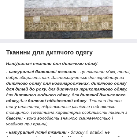
Тканини для дитячого одягу
Натуральні тканини для дитячого одягу
:
- натуральні бавовняні тканини
- це тканини м'які, теплі,
добре вбирають піт. Застосовуються для виробництва
дитячого одягу для новонароджених, дитячого одягу
для дітей до року,
для
дитячого трикотажного одягу,
для
дитячого модного одягу,
для
дитячої джинсового
одягу,
для
дитячої підліткової одягу
. Тканини даного
типу еластичні, відрізняються рівністю і однаковою
товщиною. Негативна характерна особливість тканин з
бавовни - вони володіють значною сминаемостью і
усадкою при пранні;
- натуральні лляні тканини
- блискучі, гладкі, не