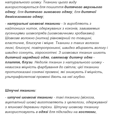
натурального шовку. Тканини цього виду
використовуються для пошиття
дитячого верхнього
одягу
, для
дитячого зимового одягу
, для
дитячої
демісезонного одягу
;
-
натуральні шовкові тканини
- їх виробляють з
найтонших ниток, одержуваних з коконів, завиваемых
гусеницями шовкопряда (шовковичними хробаками).
Шовкове волокно (нитка) рівномірний по товщині,
еластичне, блискуче і міцне. Тканини з таких волокон
легкі, блискучі, повітропроникні, швидко вбирають вологу і
швидко сохнуть, гігроскопічні. З шовкових тканин шиють
дитячий нарядний одяг
,
святкову дитячу одяг
-
плаття, блузи
. Недолік тканин з натурального шовку -
невисока міцність фарбування до світла; цієї тканини
протипоказані сонячні промені, які знижують її міцність,
ультрафіолетові промені діють на неї згубно.
Штучні тканини
:
-
штучні шовкові тканини
- такі тканини (віскоза,
ацетатний шовк) виготовляють з целюлози, одержуваної
з ялинової деревини тріски. Штучну шовкову тканину
використовують в
одязі
для підкладки на
костюми
,