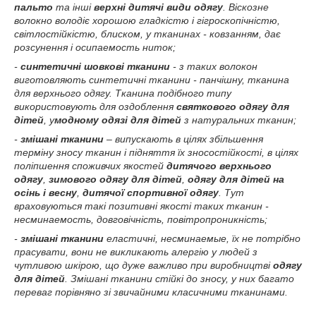
пальто
та інші
верхні дитячі види одягу
. Віскозне
волокно володіє хорошою гладкістю і гігроскопічністю,
світлостійкістю, блиском, у тканинах - ковзанням, дає
розсунення і осипаемость ниток;
-
синтетичні шовкові тканини
- з таких волокон
виготовляють синтетичні тканини - панчішну, тканина
для верхнього одягу. Тканина подібного типу
використовують для оздоблення
святкового одягу для
дітей
, у
модному одязі для дітей
з натуральних тканин;
-
змішані тканини
– випускають в цілях збільшення
терміну зносу тканин і підняття їх зносостійкості, в цілях
поліпшення споживчих якостей
дитячого верхнього
одягу
,
зимового одягу для дітей
,
одягу для дітей на
осінь і весну
,
дитячої спортивної одягу
. Тут
враховуються такі позитивні якості таких тканин -
несминаемость, довговічність, повітропроникність;
-
змішані тканини
еластичні, несминаемые, їх не потрібно
прасувати, вони не викликають алергію у людей з
чутливою шкірою, що дуже важливо при виробництві
одягу
для дітей
. Змішані тканини стійкі до зносу, у них багато
переваг порівняно зі звичайними класичними тканинами.