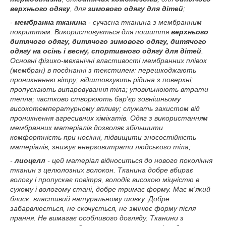
верхнього одягу
, для
зимового одягу для дітей
;
-
мембранна тканина
- сучасна тканина з мембранним
покриттям. Використовується для пошиття
верхнього
дитячого одягу, дитячого зимового одягу, дитячого
одягу на осінь і весну, спортивного одягу для дітей
.
Основні фізико-механічні властивості мембранних плівок
(мембран) в поєднанні з текстилем: перешкоджають
проникненню вітру; відштовхують рідина з поверхні;
пропускають випаровування тіла; уповільнюють втрати
тепла; частково створюють бар'єр зовнішньому
високотемпературному впливу; служать захистом від
проникнення агресивних хімікатів. Одяг з використанням
мембранних матеріалів дозволяє збільшити
комфортність при носінні, підвищити зносостійкість
матеріалів, знижує енерговитрати людського тіла;
-
лиоцелл
- цей матеріал відноситься до нового покоління
тканин з целюлозних волокон. Тканина добре вбирає
вологу і пропускає повітря, володіє високою міцністю в
сухому і вологому стані, добре тримає форму. Має м'який
блиск, властивий натуральному шовку. Добре
забарвлюється, не скочується, не змінює форму після
прання. Не вимагає особливого догляду. Тканини з