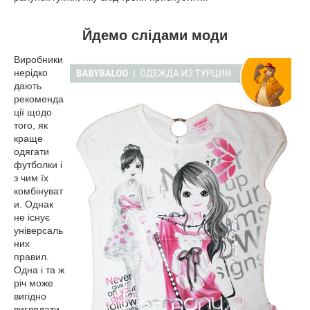
Йдемо слідами моди
Виробники
нерідко
дають
рекоменда
ції щодо
того, як
краще
одягати
футболки і
з чим їх
комбінуват
и. Однак
не існує
універсаль
них
правил.
Одна і та ж
річ може
вигідно
виглядати,