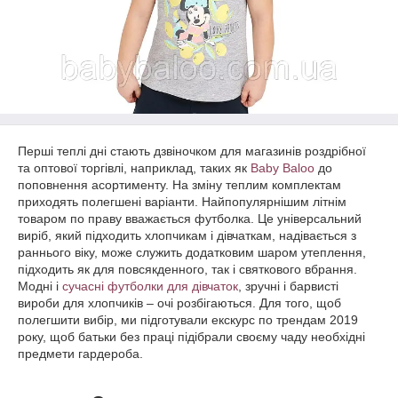
Перші теплі дні стають дзвіночком для магазинів роздрібної
та оптової торгівлі, наприклад, таких як
Baby Baloo
до
поповнення асортименту. На зміну теплим комплектам
приходять полегшені варіанти. Найпопулярнішим літнім
товаром по праву вважається футболка. Це універсальний
виріб, який підходить хлопчикам і дівчаткам, надівається з
раннього віку, може служить додатковим шаром утеплення,
підходить як для повсякденного, так і святкового вбрання.
Модні і
сучасні футболки для дівчаток
, зручні і барвисті
вироби для хлопчиків – очі розбігаються. Для того, щоб
полегшити вибір, ми підготували екскурс по трендам 2019
року, щоб батьки без праці підібрали своєму чаду необхідні
предмети гардероба.