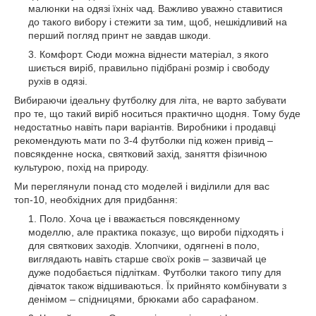
малюнки на одязі їхніх чад. Важливо уважно ставитися
до такого вибору і стежити за тим, щоб, нешкідливий на
перший погляд принт не завдав шкоди.
Комфорт. Сюди можна віднести матеріал, з якого
шиється виріб, правильно підібрані розмір і свободу
рухів в одязі.
Вибираючи ідеальну футболку для літа, не варто забувати
про те, що такий виріб носиться практично щодня. Тому буде
недостатньо навіть пари варіантів. Виробники і продавці
рекомендують мати по 3-4 футболки під кожен привід –
повсякденне носка, святковий захід, заняття фізичною
культурою, похід на природу.
Ми переглянули понад сто моделей і виділили для вас
топ-10, необхідних для придбання:
Поло. Хоча це і вважається повсякденному
моделлю, але практика показує, що вироби підходять і
для святкових заходів. Хлопчики, одягнені в поло,
виглядають навіть старше своїх років – зазвичай це
дуже подобається підліткам. Футболки такого типу для
дівчаток також відшиваються. Їх прийнято комбінувати з
денімом – спідницями, брюками або сарафаном.