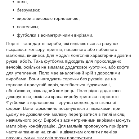
поло;
безрукавки;
вироби з високою горловиною;
лонгсливы;
футболки з асиметричними вирізами.
Перші – стандартні вироби, які виділяються за рахунок
яскравості кольору, принтів, нашивного або набивного
малюнка, вишивки. Для моделі лонгслив характерний довгий
рукав, або¾. Така футболка підходить для прохолодних
вечорів, оскільки не вимагає додаткової курточки, або кофти
для утеплення. Поло має аналогічний крій з дорослими
виробами. Вони нагадують сорочки без рукавів, де на
горловині присутній виріз, застібається ґудзиками і,
обов'язково, відкладний комірець. Поло рідко додатково
декорується, оскільки краса виробу криється в простоті.
Футболки з горловиною – зручна модель для шкільної
форми. Вони гармонійно поєднуються з піджаками, при
цьому не дозволяючи малюку перегріватися в теплі місяці
навчального року. Вироби з асиметричними вирізами можуть
мати різну конфігурацію. Для мальків пропонують прибрати
частину тканини на спині, а дівчаткам оголити плечі за
рахунок гумки, яку слід трохи приспустити.