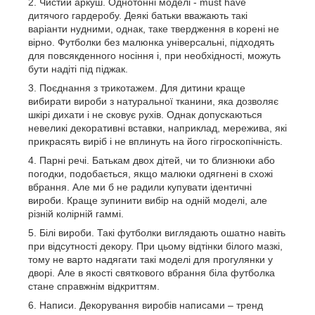
Чистий аркуш. Однотонні моделі - must have
дитячого гардеробу. Деякі батьки вважають такі
варіанти нудними, однак, таке твердження в корені не
вірно. Футболки без малюнка універсальні, підходять
для повсякденного носіння і, при необхідності, можуть
бути надіті під піджак.
Поєднання з трикотажем. Для дитини краще
вибирати вироби з натуральної тканини, яка дозволяє
шкірі дихати і не сковує рухів. Однак допускаються
невеликі декоративні вставки, наприклад, мережива, які
прикрасять виріб і не вплинуть на його гігроскопічність.
Парні речі. Батькам двох дітей, чи то близнюки або
погодки, подобається, якщо малюки одягнені в схожі
вбрання. Але ми б не радили купувати ідентичні
вироби. Краще зупинити вибір на одній моделі, але
різній колірній гаммі.
Білі вироби. Такі футболки виглядають ошатно навіть
при відсутності декору. При цьому відтінки білого мазкі,
тому не варто надягати такі моделі для прогулянки у
дворі. Але в якості святкового вбрання біла футболка
стане справжнім відкриттям.
Написи. Декорування виробів написами – тренд