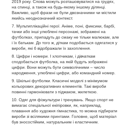
2019 року. Слова можуть розташовуватися на грудях,
на спинці, а також на будь-якому іншому ділянці.
Важливо, щоб фрази не були двозначними чи містили
якийсь неоднозначний контекст.
Мультиплікаційні герої. Аніме, поні, фиксики, барбі,
тачки або інші улюблені персонажі, зображені на
футболках, припадуть до смаку не тільки малюкам, але
і їх батькам. До того ж, діткам подобається одягатися у
вироби, які б відображали їх захоплення.
Цифри і номери. І хлопчикам, і дівчаткам
сподобається футболка, на якій будуть зображені
цифри. Вони можуть бути символічними – число
народження, улюблені цифри, або командний номер.
Шкільні футболки. Класичні моделі з мінімумом
кольорових декоративних елементів. Такі вироби
повинні гармоніювати з піджаком, жилеткою.
Одяг для фізкультури і тренувань. Якщо спорт не
вимагає спеціальної екіпіровки, як, наприклад,
плавання або художня гімнастика, то можна підбирати
вироби зі всілякими принтами. Головне, щоб матеріал
був зносостійким, натуральним і еластичним.