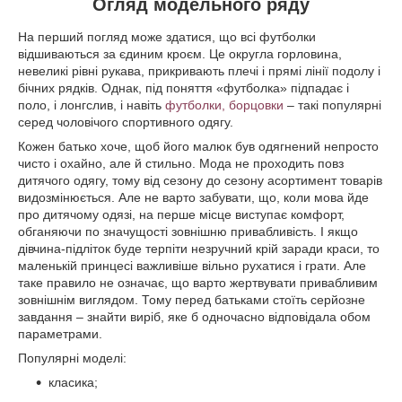
Огляд модельного ряду
На перший погляд може здатися, що всі футболки
відшиваються за єдиним кроєм. Це округла горловина,
невеликі рівні рукава, прикривають плечі і прямі лінії подолу і
бічних рядків. Однак, під поняття «футболка» підпадає і
поло, і лонгслив, і навіть
футболки, борцовки
– такі популярні
серед чоловічого спортивного одягу.
Кожен батько хоче, щоб його малюк був одягнений непросто
чисто і охайно, але й стильно. Мода не проходить повз
дитячого одягу, тому від сезону до сезону асортимент товарів
видозмінюється. Але не варто забувати, що, коли мова йде
про дитячому одязі, на перше місце виступає комфорт,
обганяючи по значущості зовнішню привабливість. І якщо
дівчина-підліток буде терпіти незручний крій заради краси, то
маленькій принцесі важливіше вільно рухатися і грати. Але
таке правило не означає, що варто жертвувати привабливим
зовнішнім виглядом. Тому перед батьками стоїть серйозне
завдання – знайти виріб, яке б одночасно відповідала обом
параметрами.
Популярні моделі:
класика;