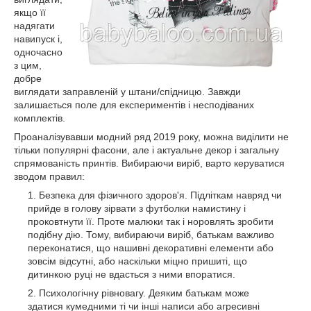
якщо її
надягати
навипуск і,
одночасно
з цим,
добре
виглядати заправленій у штани/спідницю. Завжди
залишається поле для експериментів і несподіваних
комплектів.
Проаналізувавши модний ряд 2019 року, можна виділити не
тільки популярні фасони, але і актуальне декор і загальну
спрямованість принтів. Вибираючи виріб, варто керуватися
зводом правил:
Безпека для фізичного здоров'я. Підліткам навряд чи
прийде в голову зірвати з футболки намистину і
проковтнути її. Проте малюки так і норовлять зробити
подібну дію. Тому, вибираючи виріб, батькам важливо
переконатися, що нашивні декоративні елементи або
зовсім відсутні, або наскільки міцно пришиті, що
дитинкою руці не вдасться з ними впоратися.
Психологічну рівновагу. Деяким батькам може
здатися кумедними ті чи інші написи або агресивні