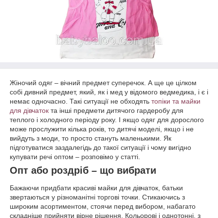
Жіночий одяг – вічний предмет суперечок. А ще це цілком
собі дивний предмет, який, як і мед у відомого ведмедика, і є і
немає одночасно. Такі ситуації не обходять
топіки та майки
для дівчаток
та інші предмети дитячого гардеробу для
теплого і холодного періоду року. І якщо одяг для дорослого
може прослужити кілька років, то дитячі моделі, якщо і не
вийдуть з моди, то просто стануть маленькими. Як
підготуватися заздалегідь до такої ситуації і чому вигідно
купувати речі оптом – розповімо у статті.
Опт або роздріб – що вибрати
Бажаючи придбати красиві майки для дівчаток, батьки
звертаються у різноманітні торгові точки. Стикаючись з
широким асортиментом, стоячи перед вибором, набагато
складніше прийняти вірне рішення. Кольорові і однотонні, з