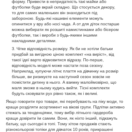
форму. Привести в непридатність такі майки або
футболки буде вкрай складно. Що стосується декору,
то для самих маленьких він знаходиться під
забороною. Будь-які нашивні елементи можуть
опинитися у вру або носі чада. А от для діток постарше
можна вибирати як розшиті намистинками або бісером
футболки, так і вироби з будь-якими іншими
накладними деталями.
Чітке відповідність розміру. Як би не хотіли батьки
придбай за вигідною ціною комплект «на виріст», від
такої ідеї варто відмовитися відразу. По-перше,
відповідність моделі може настати поза сезону.
Наприклад, купуючи літнє плаття на дівчинку на розмір
більше, ви ризикуєте на наступний сезон зовсім не
помістити дитину в нього. А взимку малоймовірно, що
маля зможе в ньому кудись вийти. Тісні комплекти
будуть сковувати рух рівно також, як і великі.
Якщо говорити про товари, які перебувають на піку моди, то
краще розділяти асортимент на вікові групи. Підлітки активно
стежать за тенденціями, тому вибір літнього гардероба
краще довірити їм самим. Вони, як ніхто інший, підкажуть
батьку, що сьогодні в топі. Тому хітом продажів стають
різнокольорові топіки для дівчаток 10 років, прикрашені