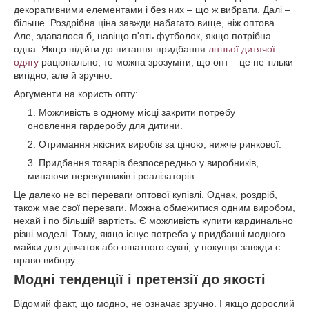
декоративними елементами і без них – що ж вибрати. Далі –
більше. Роздрібна ціна завжди набагато вище, ніж оптова.
Але, здавалося б, навіщо п'ять футболок, якщо потрібна
одна. Якщо підійти до питання придбання
літньої дитячої
одягу
раціонально, то можна зрозуміти, що опт – це не тільки
вигідно, але й зручно.
Аргументи на користь опту:
Можливість в одному місці закрити потребу
оновлення гардеробу для дитини.
Отримання якісних виробів за ціною, нижче ринкової.
Придбання товарів безпосередньо у виробників,
минаючи перекупників і реалізаторів.
Це далеко не всі переваги оптової купівлі. Однак, роздріб,
також має свої переваги. Можна обмежитися одним виробом,
нехай і по більшій вартість. Є можливість купити кардинально
різні моделі. Тому, якщо існує потреба у придбанні модного
майки для дівчаток або ошатного сукні, у покупця завжди є
право вибору.
Модні тенденції і претензії до якості
Відомий факт, що модно, не означає зручно. І якщо дорослий