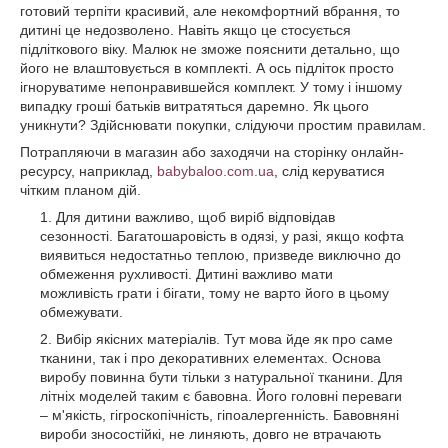
готовий терпіти красивий, але некомфортний вбрання, то
дитині це недозволено. Навіть якщо це стосується
підліткового віку. Малюк не зможе пояснити детально, що
його не влаштовується в комплекті. А ось підліток просто
ігноруватиме непонравившейся комплект. У тому і іншому
випадку гроші батьків витратяться даремно. Як цього
уникнути? Здійснювати покупки, слідуючи простим правилам.
Потрапляючи в магазин або заходячи на сторінку онлайн-
ресурсу, наприклад,
babybaloo.com.ua
, слід керуватися
чітким планом дій.
Для дитини важливо, щоб виріб відповідав
сезонності. Багатошаровість в одязі, у разі, якщо кофта
виявиться недостатньо теплою, призведе виключно до
обмеження рухливості. Дитині важливо мати
можливість грати і бігати, тому не варто його в цьому
обмежувати.
Вибір якісних матеріалів. Тут мова йде як про саме
тканини, так і про декоративних елементах. Основа
виробу повинна бути тільки з натуральної тканини. Для
літніх моделей таким є бавовна. Його головні переваги
– м'якість, гігроскопічність, гіпоалергенність. Бавовняні
вироби зносостійкі, не линяють, довго не втрачають