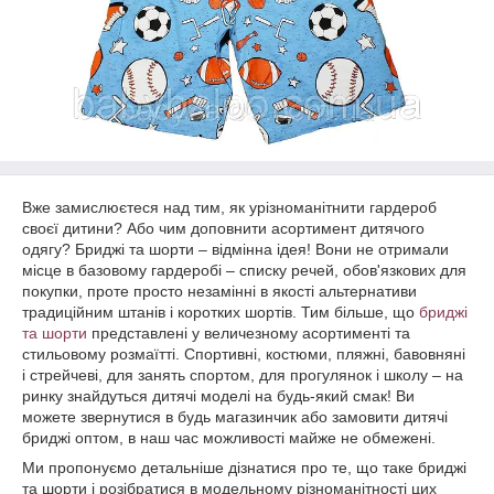
Вже замислюєтеся над тим, як урізноманітнити гардероб
своєї дитини? Або чим доповнити асортимент дитячого
одягу? Бриджі та шорти – відмінна ідея! Вони не отримали
місце в базовому гардеробі – списку речей, обов'язкових для
покупки, проте просто незамінні в якості альтернативи
традиційним штанів і коротких шортів. Тим більше, що
бриджі
та шорти
представлені у величезному асортименті та
стильовому розмаїтті. Спортивні, костюми, пляжні, бавовняні
і стрейчеві, для занять спортом, для прогулянок і школу – на
ринку знайдуться дитячі моделі на будь-який смак! Ви
можете звернутися в будь магазинчик або замовити дитячі
бриджі оптом, в наш час можливості майже не обмежені.
Ми пропонуємо детальніше дізнатися про те, що таке бриджі
та шорти і розібратися в модельному різноманітності цих