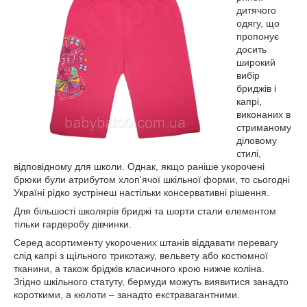
дитячого
одягу, що
пропонує
досить
широкий
вибір
бриджів і
капрі,
виконаних в
стриманому
діловому
стилі,
відповідному для школи. Однак, якщо раніше укорочені
брюки були атрибутом хлоп'ячої шкільної форми, то сьогодні
Україні рідко зустрінеш настільки консервативні рішення.
Для більшості школярів бриджі та шорти стали елементом
тільки гардеробу дівчинки.
Серед асортименту укорочених штанів віддавати перевагу
слід капрі з щільного трикотажу, вельвету або костюмної
тканини, а також бріджів класичного крою нижче коліна.
Згідно шкільного статуту, бермуди можуть виявитися занадто
короткими, а кюлоти – занадто екстравагантними.