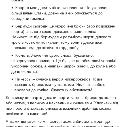
брюки.
Капрі ж має досить чітке визначення. Це укорочені,
більш вільні штани, довжина яких опускається до
середини гомілки.
Бермуди сьогодні це укорочені брюки (або подовжені
шорти) вільного крою, довжиною вище коліна.
Найчастіше під бермудами розуміють шорти ділового
крою з костюмних тканин, тому вони відносяться,
насамперед, до жіночого гардеробу.
Кюлоти.Значення цього слова, буквально,
вивернулося навиворіт. Це більше не облягаючі чоловічі
укорочені брюки, а навпаки широкі жіночі, до коліна або
до щиколотки.
Никерсы – сучасна версія никербокеров. Їх ще
називають бриджами-султанками. Являють собою
шаровари до коліна. Дівчата їх обожнюють!
До списку ще варто додати шорти-карго – бриджі до коліна
або нижче, з великими накладними кишенями. Хлопчаки від
них просто в захваті: скільки ж важливих дрібниць можна
розіпхати по кишенях!
А мами дівчаток, крім іншого, також вибирають модні до
середини стегна, деякі моделі яких також можна віднести до