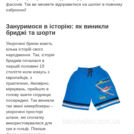
фасонів. Так ви зможете відправитися на шопінг в повному
озброєнні!
Зануримося в історію: як виникли
бриджі та шорти
Укорочені брюки мають
кілька історій свого
народження. Так, історія
бриджів почалася в
першій половині 19
століття коли комусь з
європейців, з
практичних, ймовірно,
міркувань, прийшло в
голову зшити спідницю
посередині. Так виникли
так звані никербокеры –
укорочені просторі
штани, які спочатку
використовувалися для
гри в гольф. Пізніше