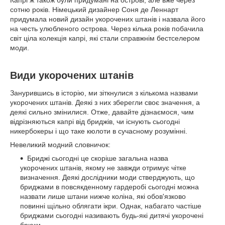
сотню років. Німецький дизайнер Соня де Леннарт
придумала новий дизайн укорочених штанів і назвала його
на честь улюбленого острова. Через кілька років побачила
світ ціла колекція капрі, які стали справжнім бестселером
моди.
Види укорочених штанів
Занурившись в історію, ми зіткнулися з кількома назвами
укорочених штанів. Деякі з них зберегли своє значення, а
деякі сильно змінилися. Отже, давайте дізнаємося, чим
відрізняються капрі від бриджів, чи існують сьогодні
никербокеры і що таке кюлоти в сучасному розумінні.
Невеликий модний словничок:
Бриджі сьогодні це скоріше загальна назва
укорочених штанів, якому не завжди отримує чітке
визначення. Деякі дослідники моди стверджують, що
бриджами в повсякденному гардеробі сьогодні можна
назвати лише штани нижче коліна, які обов'язково
повинні щільно облягати ікри. Однак, набагато частіше
бриджами сьогодні називають будь-які дитячі укорочені