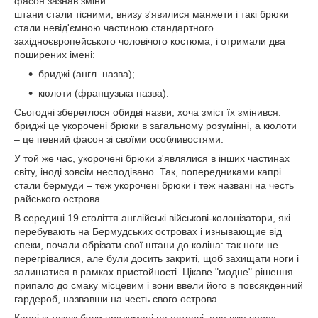
фасон зазнав зміни:
штани стали тісними, внизу з'явилися манжети і такі брюки
стали невід'ємною частиною стандартного
західноєвропейського чоловічого костюма, і отримали два
поширених імені:
бриджі (англ. назва);
кюлоти (французька назва).
Сьогодні збереглося обидві назви, хоча зміст їх змінився:
бриджі це укорочені брюки в загальному розумінні, а кюлоти
– це певний фасон зі своїми особливостями.
У той же час, укорочені брюки з'являлися в інших частинах
світу, іноді зовсім несподівано. Так, попередниками капрі
стали бермуди – теж укорочені брюки і теж названі на честь
райського острова.
В середині 19 століття англійські військові-колонізатори, які
перебувають на Бермудських островах і изнывающие від
спеки, почали обрізати свої штани до коліна: так ноги не
перегрівалися, але були досить закриті, щоб захищати ноги і
залишатися в рамках пристойності. Цікаве "модне" рішення
припало до смаку місцевим і вони ввели його в повсякденний
гардероб, назвавши на честь свого острова.
Капрі ж також були придумані на острові, але вже через