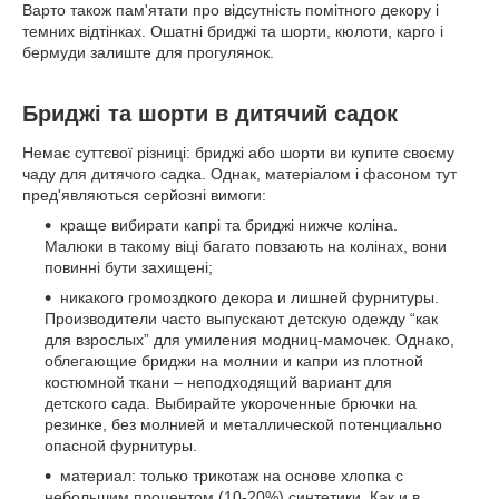
Варто також пам'ятати про відсутність помітного декору і
темних відтінках. Ошатні бриджі та шорти, кюлоти, карго і
бермуди залиште для прогулянок.
Бриджі та шорти в дитячий садок
Немає суттєвої різниці: бриджі або шорти ви купите своєму
чаду для дитячого садка. Однак, матеріалом і фасоном тут
пред'являються серйозні вимоги:
краще вибирати капрі та бриджі нижче коліна.
Малюки в такому віці багато повзають на колінах, вони
повинні бути захищені;
никакого громоздкого декора и лишней фурнитуры.
Производители часто выпускают детскую одежду “как
для взрослых” для умиления модниц-мамочек. Однако,
облегающие бриджи на молнии и капри из плотной
костюмной ткани – неподходящий вариант для
детского сада. Выбирайте укороченные брючки на
резинке, без молнией и металлической потенциально
опасной фурнитуры.
материал: только трикотаж на основе хлопка с
небольшим процентом (10-20%) синтетики. Как и в