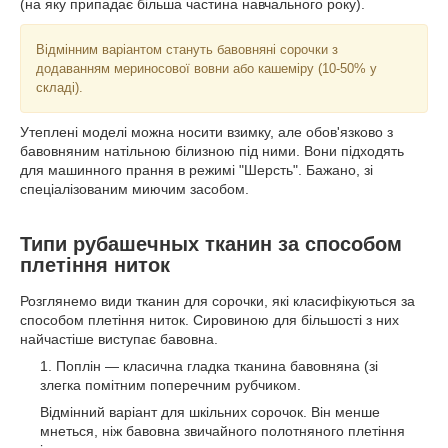
(на яку припадає більша частина навчального року).
Відмінним варіантом стануть бавовняні сорочки з
додаванням мериносової вовни або кашеміру (10-50% у
складі).
Утеплені моделі можна носити взимку, але обов'язково з
бавовняним натільною білизною під ними. Вони підходять
для машинного прання в режимі "Шерсть". Бажано, зі
спеціалізованим миючим засобом.
Типи рубашечных тканин за способом
плетіння ниток
Розглянемо види тканин для сорочки, які класифікуються за
способом плетіння ниток. Сировиною для більшості з них
найчастіше виступає бавовна.
Поплін — класична гладка тканина бавовняна (зі
злегка помітним поперечним рубчиком.
Відмінний варіант для шкільних сорочок. Він менше
мнеться, ніж бавовна звичайного полотняного плетіння