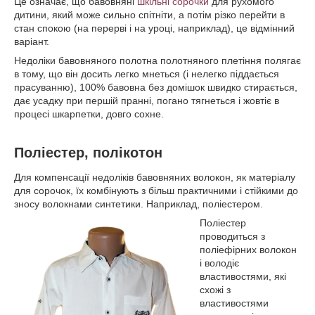
Це означає, що бавовняні
шкільні сорочки
для рухомого
дитини, який може сильно спітніти, а потім різко перейти в
стан спокою (на перерві і на уроці, наприклад), це відмінний
варіант.
Недоліки бавовняного полотна полотняного плетіння полягає
в тому, що він досить легко мнеться (і нелегко піддається
прасуванню), 100% бавовна без домішок швидко стирається,
дає усадку при першій пранні, погано тягнеться і жовтіє в
процесі шкарпетки, довго сохне.
Поліестер, полікотон
Для компенсації недоліків бавовняних волокон, як матеріалу
для сорочок, їх комбінують з більш практичними і стійкими до
зносу волокнами синтетики. Наприклад, поліестером.
Поліестер
проводиться з
поліефірних волокон
і володіє
властивостями, які
схожі з
властивостями