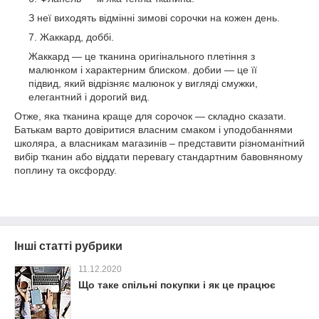
З неї виходять відмінні зимові сорочки на кожен день.
Жаккард, доббі.
Жаккард — це тканина оригінального плетіння з
малюнком і характерним блиском. добии — це її
підвид, який відрізняє малюнок у вигляді смужки,
елегантний і дорогий вид.
Отже, яка тканина краще для сорочок — складно сказати.
Батькам варто довіритися власним смаком і уподобаннями
школяра, а власникам магазинів – представити різноманітний
вибір тканин або віддати перевагу стандартним бавовняному
поплину та оксфорду.
Інші статті рубрики
11.12.2020
Що таке спільні покупки і як це працює