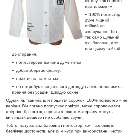
котону, так і прямо
протилежні їм:
100% поліестер
дуже міцний і
стійкий до
зношування. Він
так само щільний,
як і бавовна, але
при цьому стійкий
до стирання;
поліестерова тканина дуже легка;
добре зберігає форму;
практично не мнеться;
не потребує спеціального догляду і легко переносить
прання без усадки. Швидко сохне.
Однак, як тканина для пошиття сорочок, 100% поліестер – не
варіант. Він погано пропускає повітря, може спровокувати
алергію. До того ж, сорочки з такого матеріалу можуть
виглядати дешево і не особливо зручні.
Тобто, натуральна бавовна і поліестер, хоч і володіють
безліччю достоїнств, але їх мінуси при використанні чистих