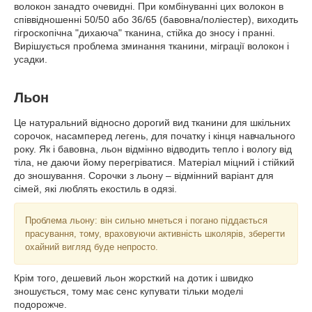
волокон занадто очевидні. При комбінуванні цих волокон в
співвідношенні 50/50 або 36/65 (бавовна/поліестер), виходить
гігроскопічна "дихаюча" тканина, стійка до зносу і пранні.
Вирішується проблема зминання тканини, міграції волокон і
усадки.
Льон
Це натуральний відносно дорогий вид тканини для шкільних
сорочок, насамперед легень, для початку і кінця навчального
року. Як і бавовна, льон відмінно відводить тепло і вологу від
тіла, не даючи йому перегріватися. Матеріал міцний і стійкий
до зношування. Сорочки з льону – відмінний варіант для
сімей, які люблять екостиль в одязі.
Проблема льону: він сильно мнеться і погано піддається
прасування, тому, враховуючи активність школярів, зберегти
охайний вигляд буде непросто.
Крім того, дешевий льон жорсткий на дотик і швидко
зношується, тому має сенс купувати тільки моделі
подорожче.