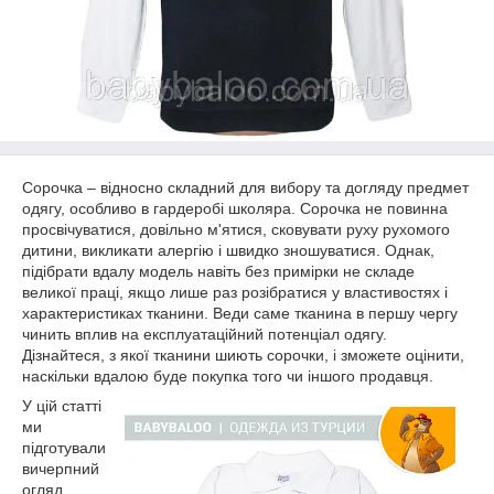
Сорочка – відносно складний для вибору та догляду предмет
одягу, особливо в гардеробі школяра. Сорочка не повинна
просвічуватися, довільно м'ятися, сковувати руху рухомого
дитини, викликати алергію і швидко зношуватися. Однак,
підібрати вдалу модель навіть без примірки не складе
великої праці, якщо лише раз розібратися у властивостях і
характеристиках тканини. Веди саме тканина в першу чергу
чинить вплив на експлуатаційний потенціал одягу.
Дізнайтеся, з якої тканини шиють сорочки, і зможете оцінити,
наскільки вдалою буде покупка того чи іншого продавця.
У цій статті
ми
підготували
вичерпний
огляд