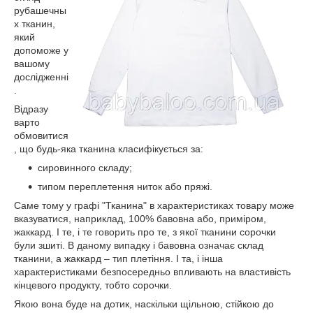
рубашечны
х тканин,
який
допоможе у
вашому
дослідженні
.
Відразу
варто
обмовитися
, що будь-яка тканина класифікується за:
сировинного складу;
типом переплетення ниток або пряжі.
Саме тому у графі "Тканина" в характеристиках товару може
вказуватися, наприклад, 100% бавовна або, приміром,
жаккард. І те, і те говорить про те, з якої тканини сорочки
були зшиті. В даному випадку і бавовна означає склад
тканини, а жаккард – тип плетіння. І та, і інша
характеристиками безпосередньо впливають на властивість
кінцевого продукту, тобто сорочки.
Якою вона буде на дотик, наскільки щільною, стійкою до