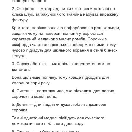
і коштує недорого.
Оксфорд — матеріал, нитки якого сегментовані по
кілька штук, за рахунок чого тканина набуває виражену
фактуру.
Крім того, нерідко волокна пофарбовані в різні кольори,
завдяки чому на поверхні тканини утворюється
характерний малюнок з малих ромбів. Сорочки з
оксфорда часто асоціюється з неформальними, тому
чудово підійдуть для шкільного вбрання в стилі бізнес-
кежуал.
Саржа або твіл — матеріал з переплетенням по
діагоналі.
Вона щільніше попліну, тому краще підходить для
холодної пори року.
Ситець — легка тканина, яка підходить для легких
сорочок на кожен день;
Денім — діти і підлітки дуже люблять джинсові
сорочки.
Темні однотонні моделі підійдуть для сучасного
демократичного шкільного дрес-коду.
Фланель — м'яка тепла тканина.