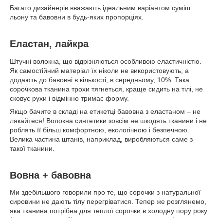
Багато дизайнерів вважають ідеальним варіантом суміш
льону та бавовни в будь-яких пропорціях.
Еластан, лайкра
Штучні волокна, що відрізняються особливою еластичністю.
Як самостійний матеріал їх ніколи не використовують, а
додають до бавовні в кількості, в середньому, 10%. Така
сорочкова тканина трохи тягнеться, краще сидить на тілі, не
сковує рухи і відмінно тримає форму.
Якщо бачите в складі на етикетці бавовна з еластаном – не
лякайтеся! Волокна синтетики зовсім не шкодять тканини і не
роблять її більш комфортною, екологічною і безпечною.
Велика частина штанів, наприклад, виробляються саме з
такої тканини.
Вовна + бавовна
Ми здебільшого говорили про те, що сорочки з натуральної
сировини не дають тілу перегріватися. Тепер же розглянемо,
яка тканина потрібна для теплої сорочки в холодну пору року