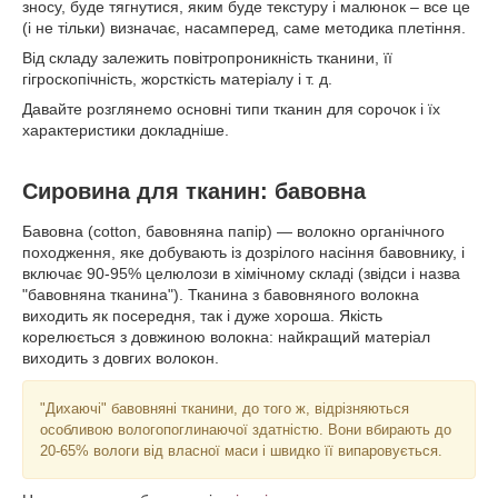
зносу, буде тягнутися, яким буде текстуру і малюнок – все це
(і не тільки) визначає, насамперед, саме методика плетіння.
Від складу залежить повітропроникність тканини, її
гігроскопічність, жорсткість матеріалу і т. д.
Давайте розглянемо основні типи тканин для сорочок і їх
характеристики докладніше.
Сировина для тканин: бавовна
Бавовна (cotton, бавовняна папір) — волокно органічного
походження, яке добувають із дозрілого насіння бавовнику, і
включає 90-95% целюлози в хімічному складі (звідси і назва
"бавовняна тканина"). Тканина з бавовняного волокна
виходить як посередня, так і дуже хороша. Якість
корелюється з довжиною волокна: найкращий матеріал
виходить з довгих волокон.
"Дихаючі" бавовняні тканини, до того ж, відрізняються
особливою вологопоглинаючої здатністю. Вони вбирають до
20-65% вологи від власної маси і швидко її випаровується.