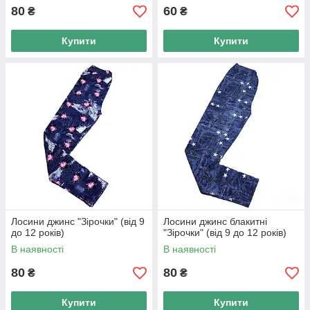
Ми гарантуємо вам високий рівень сервісу і швидку доставку.
80
60
₴
₴
Порадуйте своїх маленьких модниць вже зараз!
Купити
Купити
Лосини джинс "Зірочки" (від 9
Лосини джинс блакитні
до 12 років)
"Зірочки" (від 9 до 12 років)
В наявності
В наявності
80
80
₴
₴
Купити
Купити