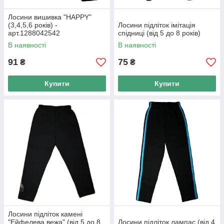
Лосини вишивка "HAPPY"
(3,4,5,6 років) -
Лосини підліток імітація
Працюємо в цій сфері понад 15
арт.1288042542
спідниці (від 5 до 8 років)
років, знаємо всі тонкощі і
В наявності
В наявності
нюанси
91
75
₴
₴
Реалізуємо тільки якісні дитячі
Купити
Купити
речі від кращих фабрик
Надаємо консультації та
допомога у виборі моделей та
розмірів
Заводський брак міняємо за
рахунок компанії
Замовити обраний товар - просто
Лосини підліток камені
"Ейфелева вежа" (від 5 до 8
Лосини підліток лампас (від 4