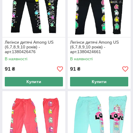
Батьки і діти вибирають
Легінси дитячі Among US
Легінси дитячі Among US
(6,7,8,9,10 років) -
(6,7,8,9,10 років) -
арт.1380426476
арт.1380424661
В наявності
В наявності
91
91
₴
₴
Джинсові лосини для
Яскраві лосини для
дівчаток
дівчаток
Купити
Купити
Головні переваги дитячого одягу
Висока якість
— співпрацюємо
з провідними турецькими
фабриками.