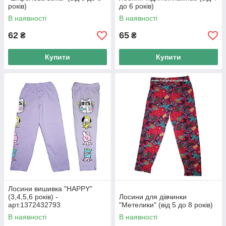
років)
до 6 років)
В наявності
В наявності
Залишити заявку на сайті або зателефонувати нам
62
65
₴
₴
Купити
Купити
Дочекатися підтвердження замовлення менеджером
Вибрати зручний спосіб оплати і доставки
Інструкція «Як зробити замовлення»
Лосини вишивка "HAPPY"
(3,4,5,6 років) -
Лосини для дівчинки
Дитячий одяг від інтернет-магазину
арт.1372432793
"Метелики" (від 5 до 8 років)
«БАЛУ» — відмінна якість без переплат!
В наявності
В наявності