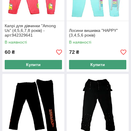
Широкий вибір
—
різноманітність кольорів і
моделей зручних і якісних
Капрі для дівчинки "Among
жіночих.
Us" (4,5,6,7,8 років) -
Лосини вишивка "HAPPY"
арт.942329641
(3,4,5,6 років)
В наявності
В наявності
Невисока вартість
— якісні
дитячі речі за приємною ціновій
60
72
₴
₴
політиці.
Купити
Купити
Універсальність
— відмінно
підійде як для повсякденного
носіння, так і для свята.
Лосини для дівчаток
Чому нас вибирають клієнти