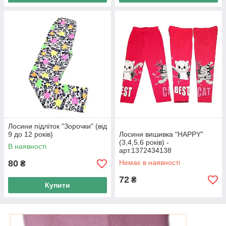
Лосини підліток "Зорочки" (від
9 до 12 років)
Лосини вишивка "HAPPY"
(3,4,5,6 років) -
В наявності
арт.1372434138
80
Немає в наявності
₴
72
₴
Купити