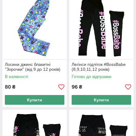
Лосини для дівчаток —
просто і зі смаком
Зручний одяг для справжніх
модниць
Лосини для дівчаток — простий, але
досить зручний вид одягу, з допомогою
якого можна вирішити безліч питань,
пов'язаних з гардеробом вашого чада.
Ми пропонуємо величезний вибір
Лосини джинс блакитні
Легінси підліток #BossBabe
якісних лосин для дівчаток. Дитячий
"Зорочки" (від 9 до 12 років)
(8,9,10,11,12 років)
одяг від кращих турецьких виробників.
В наявності
Готово до відправки
Доставка по всій території України. При
замовленні понад 2 500 грн — доставка
80
96
₴
₴
безкоштовна.
Купити
Купити
Всі моделі лосин