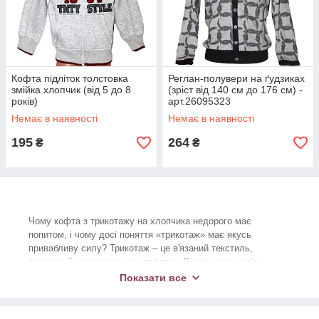
Кофта підліток толстовка
Реглан-полувери на ґудзиках
змійка хлопчик (від 5 до 8
(зріст від 140 см до 176 см) -
років)
арт.26095323
Немає в наявності
Немає в наявності
195
264
₴
₴
Чому кофта з трикотажу на хлопчика недорого має
попитом, і чому досі поняття «трикотаж» має якусь
привабливу силу? Трикотаж – це в'язаний текстиль,
виконаний з трикотажного полотна. Відрізняється від
тканини переплетенням двох систем ниток – петлі і основи,
Показати все
які розташовуються перпендикулярно по відношенню один
до одного. Завдяки такій системі плетіння, матеріал
виходить приємним на дотик, добре тягнеться і швидко