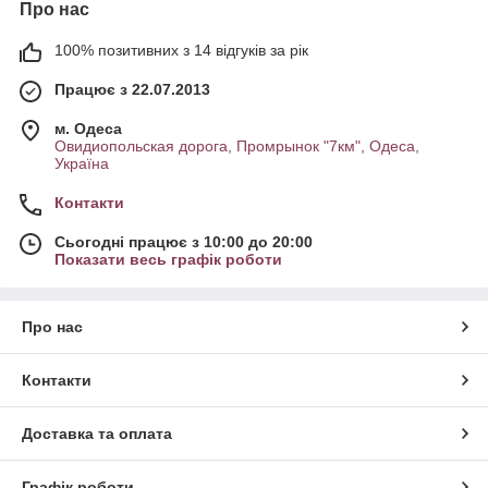
Про нас
повертається у вихідне положення.
Щоб зрозуміти різницю між тканиною і трикотажним
100% позитивних з 14 відгуків за рік
полотном, досить порівняти
дитячі кофти для хлопчика
зі
шкільними сорочками для хлопчиків. Матеріал сорочок
Працює з 22.07.2013
буде відчуватися як більш щільний, менш еластичний, що
навіть краще для подібного формату одягу.
м. Одеса
Овидиопольская дорога, Промрынок "7км", Одеса,
Україна
Контакти
Яку кофту вибрати хлопчикові?
Сьогодні працює з 10:00 до 20:00
Показати весь графік роботи
Про нас
Контакти
Доставка та оплата
Графік роботи