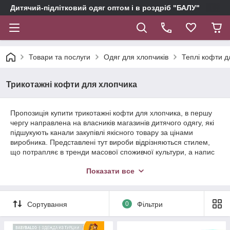
Дитячий-підлітковий одяг оптом і в роздріб "БАЛУ"
Товари та послуги
Одяг для хлопчиків
Теплі кофти д
Трикотажні кофти для хлопчика
Пропозиція купити трикотажні кофти для хлопчика, в першу
чергу направлена на власників магазинів дитячого одягу, які
підшукують канали закупівлі якісного товару за цінами
виробника. Представлені тут вироби відрізняються стилем,
що потрапляє в тренди масової споживчої культури, а напис
на ярлику «зроблено в Туреччині» можна вважати знаком
Показати все
якості.
Сортування
0
Фільтри