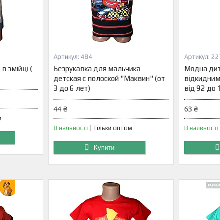
484
22
 змійці (
Безрукавка для мальчика
Модна дит
детская с полоской "Маквин" (от
відкидним
3 до 6 лет)
від 92 до 
44 ₴
63 ₴
м
В наявності
Тільки оптом
В наявності
Купити