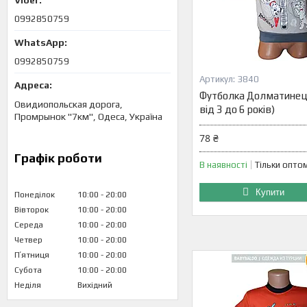
0992850759
0992850759
3840
Футболка Долматинец в
Овидиопольская дорога,
від 3 до 6 років)
Промрынок "7км", Одеса, Україна
78 ₴
Графік роботи
В наявності
Тільки опто
Купити
Понеділок
10:00
20:00
Вівторок
10:00
20:00
Середа
10:00
20:00
Четвер
10:00
20:00
Пʼятниця
10:00
20:00
Субота
10:00
20:00
Неділя
Вихідний