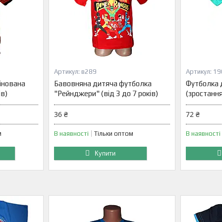
в289
19
інована
Бавовняна дитяча футболка
Футболка 
ів)
"Рейнджери" (від 3 до 7 років)
(зростання
36 ₴
72 ₴
м
В наявності
Тільки оптом
В наявності
Купити