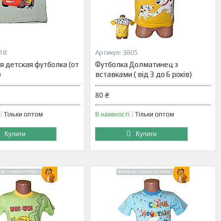
18
3805
я детская футболка (от
Футболка Долматинец з
)
вставками ( від 3 до 6 років)
80 ₴
Тільки оптом
В наявності
Тільки оптом
Купити
Купити