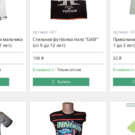
407
10
я мальчика
Стильная футболка поло "GAB"
Прикольна
2 лет)
(от 9 до 12 лет)
1 до 3 лет
106 ₴
32 ₴
м
В наявності
Тільки оптом
В наявності
Купити