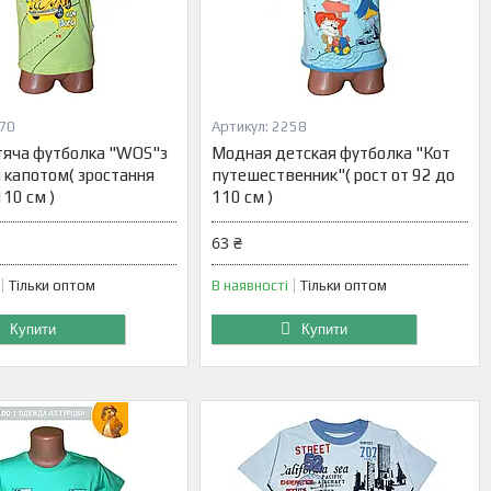
70
2258
яча футболка "WOS"з
Модная детская футболка "Кот
 капотом( зростання
путешественник"( рост от 92 до
110 см )
110 см )
63 ₴
Тільки оптом
В наявності
Тільки оптом
Купити
Купити