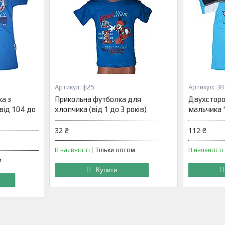
ф25
38
а з
Прикольна футболка для
Двухсторо
від 104 до
хлопчика (від 1 до 3 років)
мальчика "
32 ₴
112 ₴
В наявності
Тільки оптом
В наявності
м
Купити