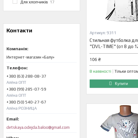
Для хлопчиків
17
Контакти
9311
Стильная футболка дл
"DVL-TIME" (от 8 до 1
Интернет-магазин «Балу»
106 ₴
В наявності
Тільки опто
+380 (63) 288-08-37
Алёна ОПТ
Купити
+380 (99) 285-07-59
Алёна ОПТ
+380 (50) 540-27-67
Алёна РОЗНИЦА
detskaya.odejda.baloo@gmail.com