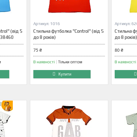
1016
62
rol" (від 5
Стильна футболка "Control" (від 5
Стильна фу
0538460
до 8 років)
до 8 років)
75 ₴
80 ₴
м
В наявності
Тільки оптом
В наявності
Купити