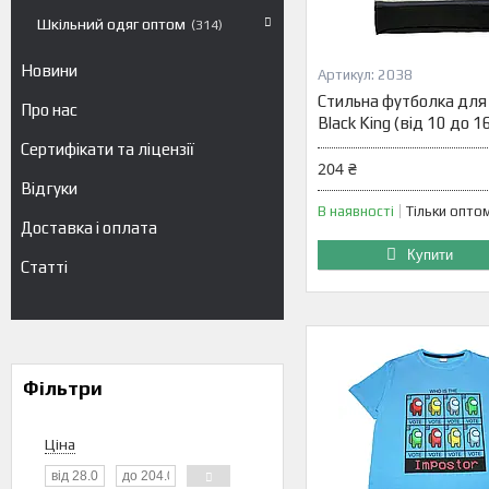
Шкільний одяг оптом
314
Новини
2038
Стильна футболка для
Про нас
Black King (від 10 до 16
Сертифікати та ліцензії
204 ₴
Відгуки
В наявності
Тільки опто
Доставка і оплата
Купити
Статті
Фільтри
Ціна