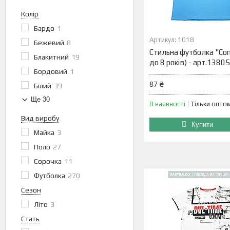
Колір
Бардо
1
1018
Бежевий
8
Стильна футболка "Cont
Блакитний
19
до 8 років) - арт.138
Бордовий
1
87 ₴
Білий
39
Ще 30
В наявності
Тільки опто
Вид виробу
Купити
Майка
3
Поло
27
Сорочка
11
Футболка
270
Сезон
Літо
3
Стать