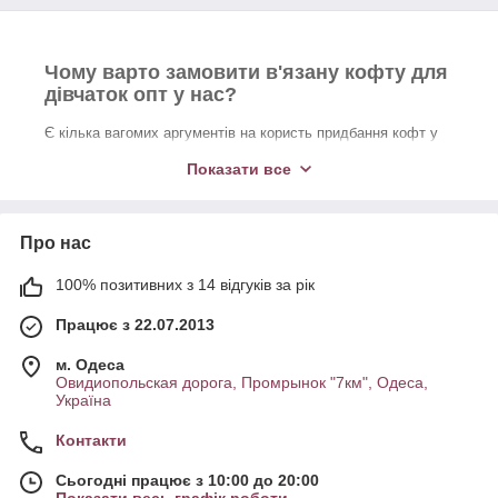
Чому варто замовити в'язану кофту для
дівчаток опт у нас?
Є кілька вагомих аргументів на користь придбання кофт у
нас.
Показати все
Висока якість від перевірених фабрик;
Солідний вибір силуетів і дизайнів: приталений,
вільний, з капюшоном, на замку / ґудзиках, з високим
Про нас
коміром;
100% позитивних з 14 відгуків за рік
Спочатку приємна ціна + оптовий прайс і
персональні знижки для постійних клієнтів.
Працює з 22.07.2013
Відзначимо, що ціна на в'язані кофти для дівчаток оптом не
перевищує 140 грн. за одиницю. Комфортний цінник, що
м. Одеса
залишає простір для рентабельності.
Овидиопольская дорога, Промрынок "7км", Одеса,
Україна
Контакти
Розміри, сценарії носіння та інші
Сьогодні працює з 10:00 до 20:00
особливості в'язаних кофтинок