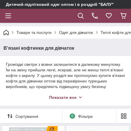
Дитячий-підлітковий одяг оптом і в роздріб "БАЛУ"
Товари та послуги
Одяг для дівчаток
Теплі кофти для
В'язані кофтинки для дівчаток
Громіздкі светри з вовни залишилися в далекому минулому.
Їм на зміну прийшли легкі, яскраві, але не менш теплі в'язані
кофти з акрилу. У цьому розділі ми пропонуємо купити в'язані
кофти для дівчинки оптом від перевірених турецьких
виробників, що приділяють підвищену увагу безпеці
сировини, силуету, деталей крою. Запрошуємо вибрати
Показати все
гідний товар за цінами «тільки для своїх»!
Сортування
0
Фільтри